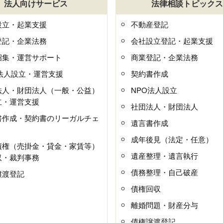
法人向けサービス
法律相談トピックス
設立・起業支援
不動産登記
登記・企業法務
会社設立登記・起業支援
招集・運営サポート
商業登記・企業法務
O法人設立・運営支援
契約書作成
法人・財団法人（一般・公益）
NPO法人設立
立・運営支援
社団法人・財団法人
書作成・契約書のリーガルチェ
遺言書作成
成年後見（法定・任意）
債権（売掛金・貸金・家賃等）
遺産整理・遺言執行
収・裁判事務
債務整理・自己破産
譲渡登記
債権回収
離婚問題・財産分与
債権譲渡登記