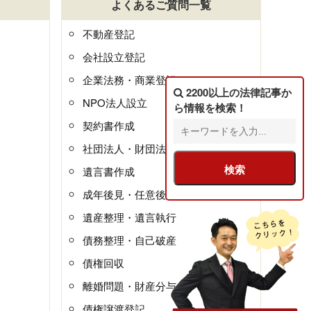
よくあるご質問一覧
不動産登記
会社設立登記
企業法務・商業登記
2200以上の法律記事
か
NPO法人設立
ら情報を検索！
契約書作成
社団法人・財団法人
遺言書作成
成年後見・任意後見
遺産整理・遺言執行
債務整理・自己破産
債権回収
離婚問題・財産分与
債権譲渡登記