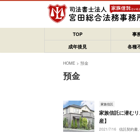
TOP
事
成年後見
各種
HOME
>
預金
預金
家族信託
家族信託に潜むリ
産】
2021/7/16
信託契約書
,