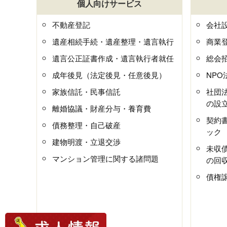
個人向けサービス
不動産登記
会社
遺産相続手続・遺産整理・遺言執行
商業
遺言公正証書作成・遺言執行者就任
総会
成年後見（法定後見・任意後見）
NP
家族信託・民事信託
社団
の設
離婚協議・財産分与・養育費
契約
債務整理・自己破産
ック
建物明渡・立退交渉
未収
マンション管理に関する諸問題
の回
債権