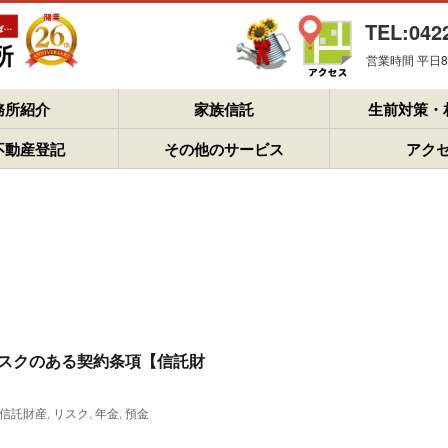
TEL:042
営業時間 平日8：
務所紹介
家族信託
生前対策・
不動産登記
その他のサービス
アク
スクのある契約条項【信託財
信託財産
,
リスク
,
年金
,
預金