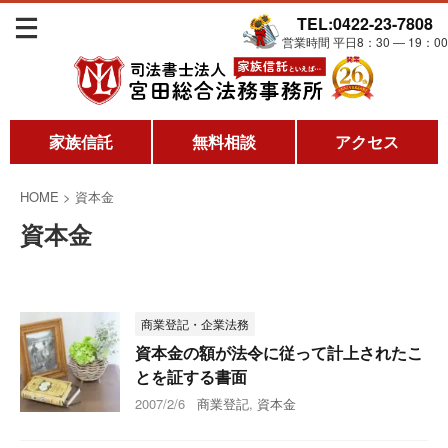
TEL:0422-23-7808
営業時間 平日8：30 ― 19：00
家族信託
無料相談
アクセス
HOME
>
資本金
資本金
商業登記・企業法務
資本金の額が法令に従って計上されたこ
とを証する書面
2007/2/6
商業登記
,
資本金