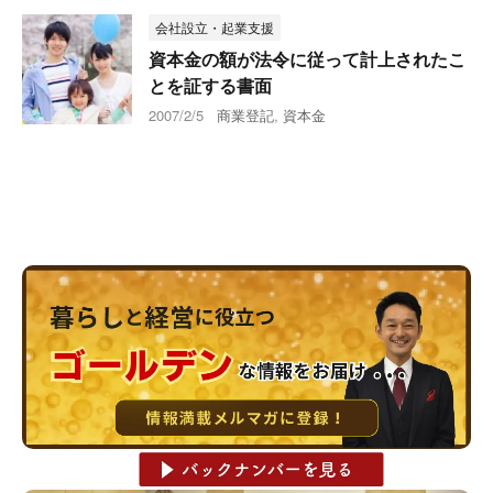
会社設立・起業支援
資本金の額が法令に従って計上されたこ
とを証する書面
2007/2/5
商業登記
,
資本金