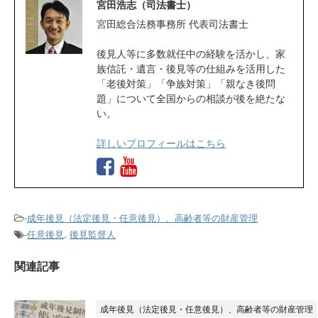
宮田浩志（司法書士）
宮田総合法務事務所 代表司法書士
後見人等に多数就任中の経験を活かし、家
族信託・遺言・後見等の仕組みを活用した
「老後対策」「争族対策」「親なき後問
題」について全国からの相談が後を絶たな
い。
詳しいプロフィールはこちら
-
成年後見（法定後見・任意後見）、高齢者等の財産管理
-
任意後見
,
後見監督人
関連記事
成年後見（法定後見・任意後見）、高齢者等の財産管理