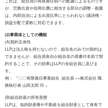
これは、組合員の有限責任制への配慮によるものです
が、労務出資や信用出費に相当する部分の調整・勘案
は、内部自治による出資比率にとらわれない議決権・
損益分配で柔軟に対応できます。
(2)事業体としての機能
(A)契約主体性
LLPは法人格を持たないので、組合名のみでの契約は
できませんが、組合員各自が組合名の肩書付名前で契
約することで、その効果はLLPの全組合員に及びま
す。
例： 『〇〇有限責任事業組合 組合員 ××株式会社 職
務執行者 山田太郎 印 』
(B)組合財産の所有形態
LLPは、知的財産権や不動産を組合財産として保有で