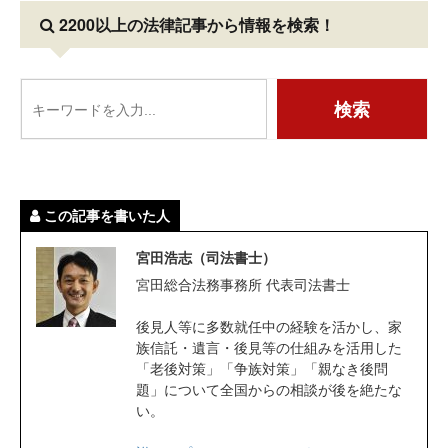
2200以上の法律記事
から情報を検索！
この記事を書いた人
宮田浩志（司法書士）
宮田総合法務事務所 代表司法書士
後見人等に多数就任中の経験を活かし、家
族信託・遺言・後見等の仕組みを活用した
「老後対策」「争族対策」「親なき後問
題」について全国からの相談が後を絶たな
い。