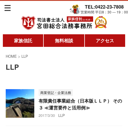
TEL:0422-23-7808
営業時間 平日8：30 ― 19：00
家族信託
無料相談
アクセス
HOME
>
LLP
LLP
商業登記・企業法務
有限責任事業組合（日本版ＬＬＰ） その
３ ≪運営要件と活用例≫
2017/3/30
LLP