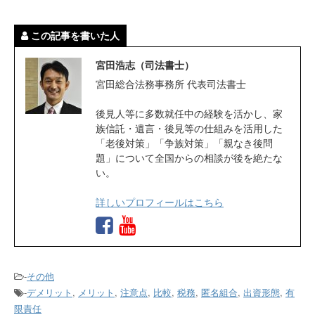
この記事を書いた人
宮田浩志（司法書士）
宮田総合法務事務所 代表司法書士
後見人等に多数就任中の経験を活かし、家
族信託・遺言・後見等の仕組みを活用した
「老後対策」「争族対策」「親なき後問
題」について全国からの相談が後を絶たな
い。
詳しいプロフィールはこちら
-
その他
-
デメリット
,
メリット
,
注意点
,
比較
,
税務
,
匿名組合
,
出資形態
,
有
限責任