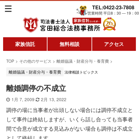
TEL:0422-23-7808
営業時間 平日8：30 ― 19：00
家族信託
無料相談
アクセス
TOP
>
その他のサービス
>
離婚協議・財産分与・養育費
>
離婚協議・財産分与・養育費
法律相談トピックス
離婚調停の不成立
1月 7, 2009
2月 13, 2022
調停の場に当事者が出頭しない場合には調停不成立と
して事件は終結しますが、いくら話し合っても当事者
間で合意が成立する見込みがない場合も調停は不成立
として終結します。