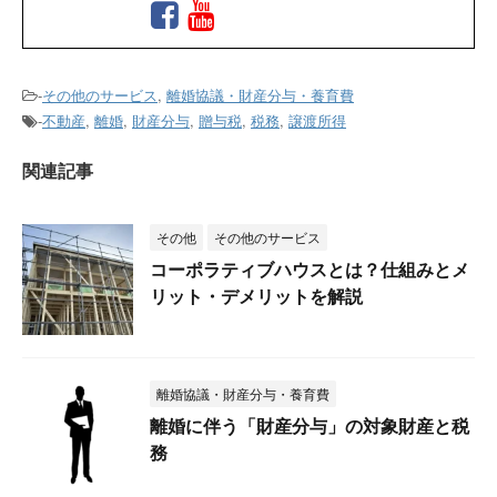
-
その他のサービス
,
離婚協議・財産分与・養育費
-
不動産
,
離婚
,
財産分与
,
贈与税
,
税務
,
譲渡所得
関連記事
その他
その他のサービス
コーポラティブハウスとは？仕組みとメ
リット・デメリットを解説
離婚協議・財産分与・養育費
離婚に伴う「財産分与」の対象財産と税
務