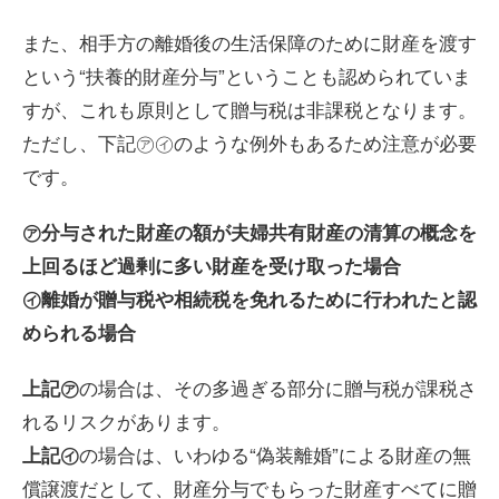
また、相手方の離婚後の生活保障のために財産を渡す
という“扶養的財産分与”ということも認められていま
すが、これも原則として贈与税は非課税となります。
ただし、下記㋐㋑のような例外もあるため注意が必要
です。
㋐分与された財産の額が夫婦共有財産の清算の概念を
上回るほど過剰に多い財産を受け取った場合
㋑離婚が贈与税や相続税を免れるために行われたと認
められる場合
の場合は、その多過ぎる部分に贈与税が課税さ
上記㋐
れるリスクがあります。
の場合は、いわゆる“偽装離婚”による財産の無
上記㋑
償譲渡だとして、財産分与でもらった財産すべてに贈