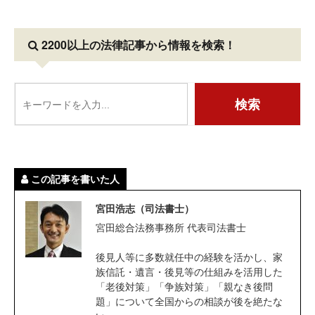
2200以上の法律記事
から情報を検索！
この記事を書いた人
宮田浩志（司法書士）
宮田総合法務事務所 代表司法書士
後見人等に多数就任中の経験を活かし、家
族信託・遺言・後見等の仕組みを活用した
「老後対策」「争族対策」「親なき後問
題」について全国からの相談が後を絶たな