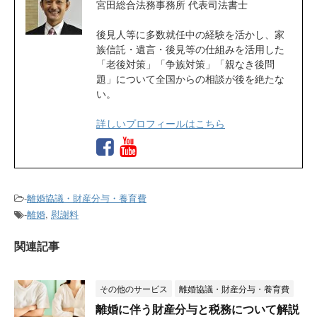
宮田総合法務事務所 代表司法書士
後見人等に多数就任中の経験を活かし、家
族信託・遺言・後見等の仕組みを活用した
「老後対策」「争族対策」「親なき後問
題」について全国からの相談が後を絶たな
い。
詳しいプロフィールはこちら
-
離婚協議・財産分与・養育費
-
離婚
,
慰謝料
関連記事
その他のサービス
離婚協議・財産分与・養育費
離婚に伴う財産分与と税務について解説