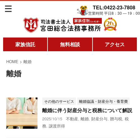
TEL:0422-23-7808
営業時間 平日8：30 ― 19：00
家族信託
無料相談
アクセス
HOME
>
離婚
離婚
その他のサービス
離婚協議・財産分与・養育費
離婚に伴う財産分与と税務について解説
2025/10/15
不動産
,
離婚
,
財産分与
,
贈与税
,
税
務
,
譲渡所得