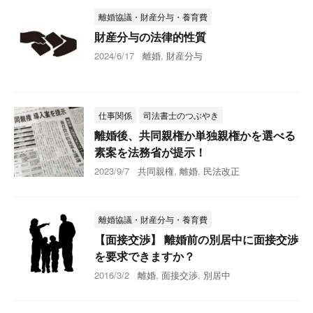
離婚協議・財産分与・養育費
財産分与の法律的性質
2024/6/17
離婚
,
財産分与
仕事関係
司法書士のつぶやき
離婚後、共同親権か単独親権かを選べる
素案を法務省が提示！
2023/9/7
共同親権
,
離婚
,
民法改正
離婚協議・財産分与・養育費
【面接交渉】 離婚前の別居中に面接交渉
を要求できますか？
2016/3/2
離婚
,
面接交渉
,
別居中