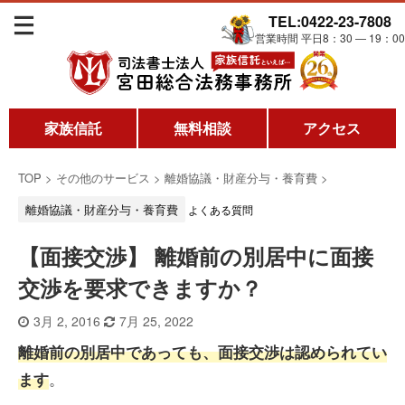
TEL:0422-23-7808
営業時間 平日8：30 ― 19：00
家族信託
無料相談
アクセス
TOP
>
その他のサービス
>
離婚協議・財産分与・養育費
>
離婚協議・財産分与・養育費
よくある質問
【面接交渉】 離婚前の別居中に面接
交渉を要求できますか？
3月 2, 2016
7月 25, 2022
離婚前の別居中であっても、面接交渉は認められてい
。
ます