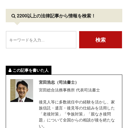
2200以上の法律記事
から情報を検索！
この記事を書いた人
宮田浩志（司法書士）
宮田総合法務事務所 代表司法書士
後見人等に多数就任中の経験を活かし、家
族信託・遺言・後見等の仕組みを活用した
「老後対策」「争族対策」「親なき後問
題」について全国からの相談が後を絶たな
い。