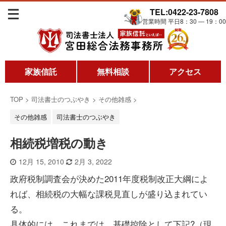
TEL:0422-23-7808
営業時間 平日8：30 ― 19：00
家族信託
無料相談
アクセス
TOP
>
司法書士のつぶやき
>
その他雑感
>
その他雑感
司法書士のつぶやき
相続税増税の動き
12月 15, 2010
2月 3, 2022
政府税制調査会が決めた2011年度税制改正大綱によ
れば、相続税の大幅な課税見直しが盛り込まれてい
る。
具体的には、これまでは、基礎控除として下記?（現