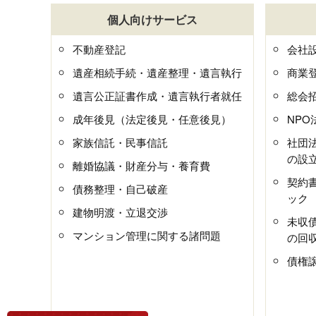
個人向けサービス
不動産登記
会社
遺産相続手続・遺産整理・遺言執行
商業
遺言公正証書作成・遺言執行者就任
総会
成年後見（法定後見・任意後見）
NP
家族信託・民事信託
社団
の設
離婚協議・財産分与・養育費
契約
債務整理・自己破産
ック
建物明渡・立退交渉
未収
マンション管理に関する諸問題
の回
債権