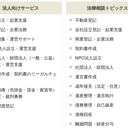
法人向けサービス
法律相談トピックス
設立・起業支援
不動産登記
登記・企業法務
会社設立登記・起業支援
招集・運営サポート
商業登記・企業法務
O法人設立・運営支援
契約書作成
法人・財団法人（一般・公益）
NPO法人設立
立・運営支援
社団法人・財団法人
書作成・契約書のリーガルチェ
遺言書作成
成年後見（法定・任意）
債権（売掛金・貸金・家賃等）
遺産整理・遺言執行
収・裁判事務
債務整理・自己破産
譲渡登記
債権回収
離婚問題・財産分与