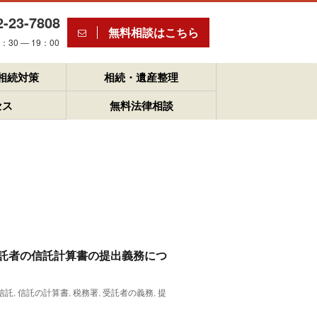
2-23-7808
無料相談はこちら
30 ― 19：00
相続対策
相続・遺産整理
セス
無料法律相談
託者の信託計算書の提出義務につ
信託
,
信託の計算書
,
税務署
,
受託者の義務
,
提