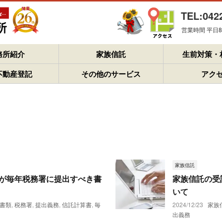
TEL:042
営業時間 平日8：
務所紹介
家族信託
生前対策・
不動産登記
その他のサービス
アク
家族信託
が毎年税務署に提出すべき書
家族信託の受
いて
書類
,
税務署
,
提出義務
,
信託計算書
,
毎
2024/12/23
家族
出義務