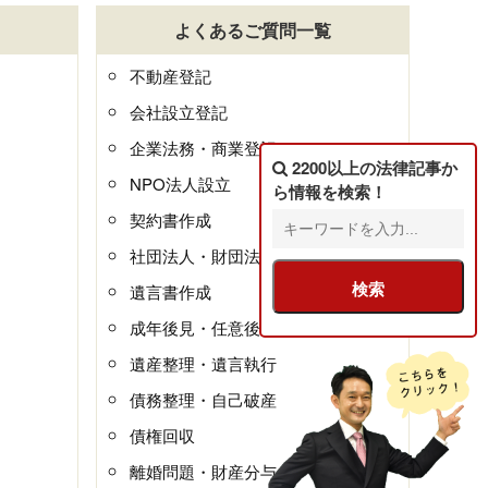
よくあるご質問一覧
不動産登記
会社設立登記
企業法務・商業登記
2200以上の法律記事
か
NPO法人設立
ら情報を検索！
契約書作成
社団法人・財団法人
遺言書作成
成年後見・任意後見
遺産整理・遺言執行
債務整理・自己破産
債権回収
離婚問題・財産分与