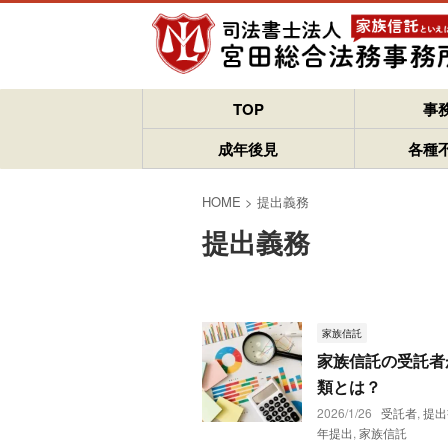
TOP
事
成年後見
各種
HOME
>
提出義務
提出義務
家族信託
家族信託の受託者
類とは？
2026/1/26
受託者
,
提出
年提出
,
家族信託