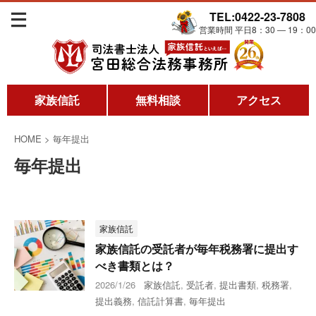
TEL:0422-23-7808
営業時間 平日8：30 ― 19：00
家族信託
無料相談
アクセス
HOME
>
毎年提出
毎年提出
家族信託
家族信託の受託者が毎年税務署に提出す
べき書類とは？
2026/1/26
家族信託
,
受託者
,
提出書類
,
税務署
,
提出義務
,
信託計算書
,
毎年提出