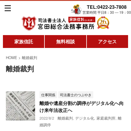
TEL:0422-23-7808
営業時間 平日8：30 ― 19：00
家族信託
無料相談
アクセス
HOME
>
離婚裁判
離婚裁判
仕事関係
司法書士のつぶやき
離婚や遺産分割の調停がデジタル化へ向
け来年法改正へ
2022/8/2
離婚裁判
,
デジタル化
,
家庭裁判所
,
離
婚調停