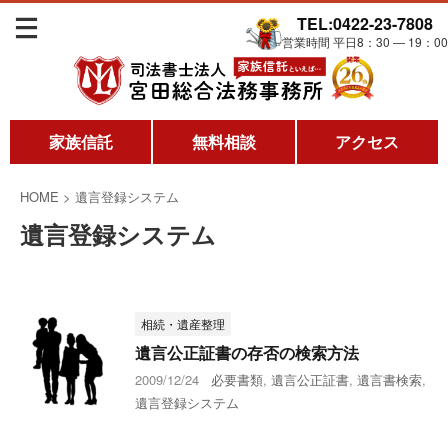
TEL:0422-23-7808
営業時間 平日8：30 ― 19：00
家族信託
無料相談
アクセス
HOME
>
遺言登録システム
遺言登録システム
相続・遺産整理
遺言公正証書の存否の検索方法
2009/12/24
必要書類
,
遺言公正証書
,
遺言書検索
,
遺言登録システム