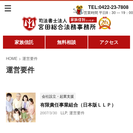
TEL:0422-23-7808
営業時間 平日8：30 ― 19：00
家族信託
無料相談
アクセス
HOME
>
運営要件
運営要件
会社設立・起業支援
有限責任事業組合（日本版ＬＬＰ）
2007/3/30
LLP
,
運営要件