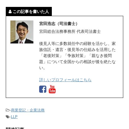
この記事を書いた人
宮田浩志（司法書士）
宮田総合法務事務所 代表司法書士
後見人等に多数就任中の経験を活かし、家
族信託・遺言・後見等の仕組みを活用した
「老後対策」「争族対策」「親なき後問
題」について全国からの相談が後を絶たな
い。
詳しいプロフィールはこちら
-
商業登記・企業法務
-
LLP