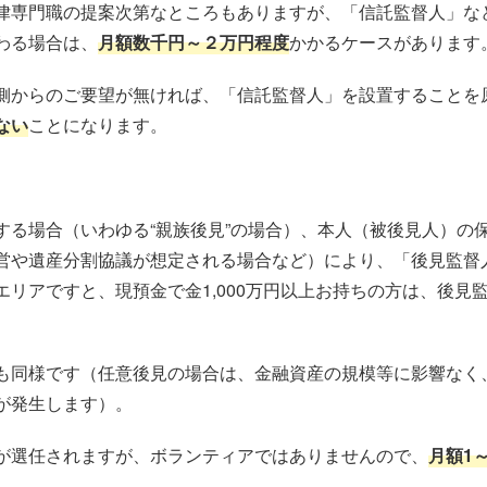
律専門職の提案次第なところもありますが、「信託監督人」な
わる場合は、
月額数千円～２万円程度
かかるケースがあります
側からのご要望が無ければ、「信託監督人」を設置することを
ない
ことになります。
する場合（いわゆる“親族後見”の場合）、本人（被後見人）の
営や遺産分割協議が想定される場合など）により、「後見監督
リアですと、現預金で金1,000万円以上お持ちの方は、後見
も同様です（任意後見の場合は、金融資産の規模等に影響なく
が発生します）。
が選任されますが、ボランティアではありませんので、
月額1