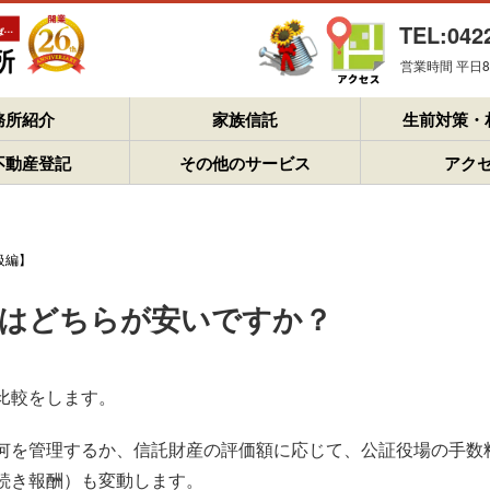
TEL:042
営業時間 平日8：
務所紹介
家族信託
生前対策・
不動産登記
その他のサービス
アク
級編】
見はどちらが安いですか？
比較をします。
何を管理するか、信託財産の評価額に応じて、公証役場の手数
続き報酬）も変動します。