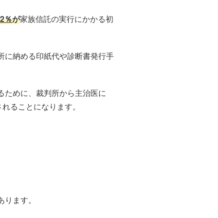
～2％
が
家族信託の実行にかかる初
所に納める印紙代や診断書発行手
るために、裁判所から主治医に
されることになります。
あります。