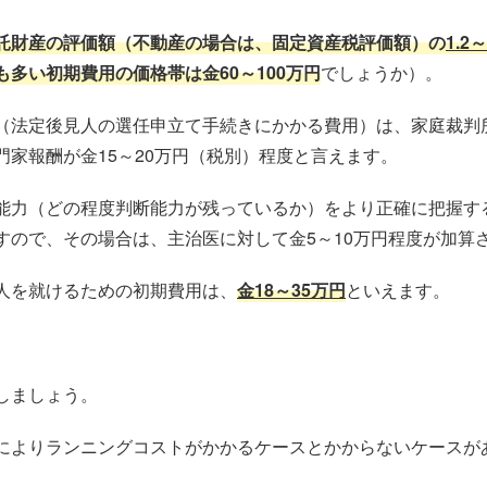
託財産の評価額（不動産の場合は、固定資産税評価額）の
1.2
も多い初期費用の価格帯は
金60～100万
円
でしょうか）。
（法定後見人の選任申立て手続きにかかる費用）は、家庭裁判
家報酬が金15～20万円（税別）程度と言えます。
能力（どの程度判断能力が残っているか）をより正確に把握す
すので、その場合は、主治医に対して金5～10万円程度が加算
人を就けるための初期費用は、
金18～35万円
といえます。
しましょう。
によりランニングコストがかかるケースとかからないケースが