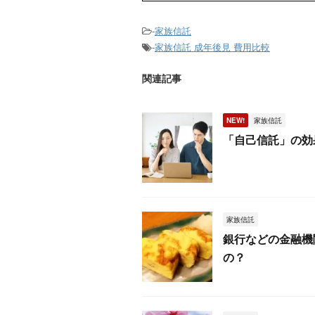
-
家族信託
-
家族信託 成年後見 費用比較
関連記事
NEW!
家族信託
「自己信託」の効
家族信託
銀行などの金融機
の？