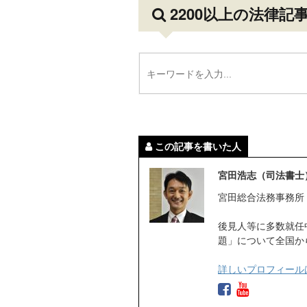
2200以上の法律記
この記事を書いた人
宮田浩志（司法書士
宮田総合法務事務所
後見人等に多数就任
題」について全国か
詳しいプロフィール