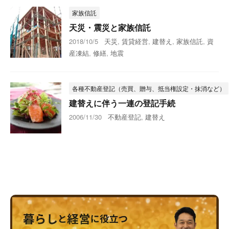
家族信託
天災・震災と家族信託
2018/10/5
天災
,
賃貸経営
,
建替え
,
家族信託
,
資
産凍結
,
修繕
,
地震
各種不動産登記（売買、贈与、抵当権設定・抹消など）
建替えに伴う一連の登記手続
2006/11/30
不動産登記
,
建替え