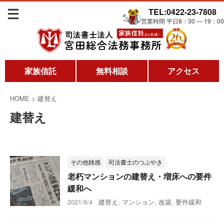
TEL:0422-23-7808
営業時間 平日8：30 ― 19：00
家族信託
無料相談
アクセス
HOME
>
建替え
建替え
その他雑感
司法書士のつぶやき
老朽マンションの建替え・増床への要件
緩和へ
2021/8/4
建替え
,
マンション
,
改築
,
要件緩和