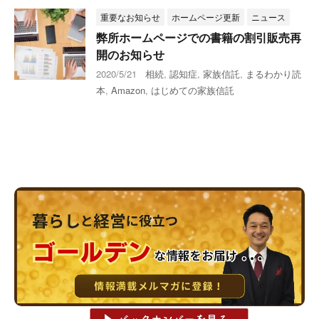
重要なお知らせ
ホームページ更新
ニュース
弊所ホームページでの書籍の割引販売再
開のお知らせ
2020/5/21
相続
,
認知症
,
家族信託
,
まるわかり読
本
,
Amazon
,
はじめての家族信託