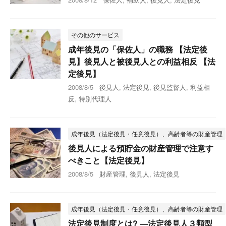
その他のサービス
成年後見の「保佐人」の職務 【法定後
見】後見人と被後見人との利益相反 【法
定後見】
2008/8/5
後見人
,
法定後見
,
後見監督人
,
利益相
反
,
特別代理人
成年後見（法定後見・任意後見）、高齢者等の財産管理
後見人による預貯金の財産管理で注意す
べきこと【法定後見】
2008/8/5
財産管理
,
後見人
,
法定後見
成年後見（法定後見・任意後見）、高齢者等の財産管理
法定後見制度とは? ―法定後見人３類型