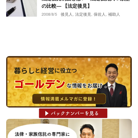
の比較― 【法定後見】
2008/8/5
後見人
,
法定後見
,
保佐人
,
補助人