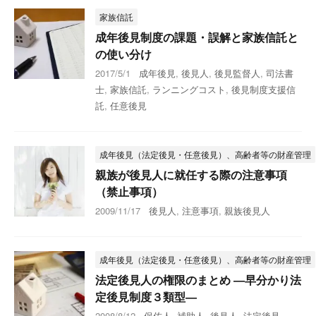
家族信託
成年後見制度の課題・誤解と家族信託と
の使い分け
2017/5/1
成年後見
,
後見人
,
後見監督人
,
司法書
士
,
家族信託
,
ランニングコスト
,
後見制度支援信
託
,
任意後見
成年後見（法定後見・任意後見）、高齢者等の財産管理
親族が後見人に就任する際の注意事項
（禁止事項）
2009/11/17
後見人
,
注意事項
,
親族後見人
成年後見（法定後見・任意後見）、高齢者等の財産管理
法定後見人の権限のまとめ ―早分かり法
定後見制度３類型―
2008/8/12
保佐人
,
補助人
,
後見人
,
法定後見