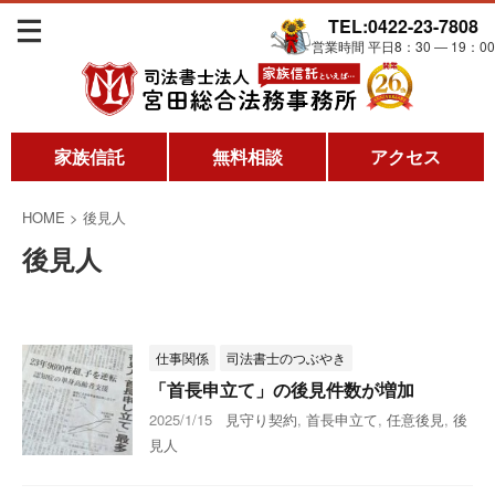
TEL:0422-23-7808
営業時間 平日8：30 ― 19：00
家族信託
無料相談
アクセス
HOME
>
後見人
後見人
仕事関係
司法書士のつぶやき
「首長申立て」の後見件数が増加
2025/1/15
見守り契約
,
首長申立て
,
任意後見
,
後
見人