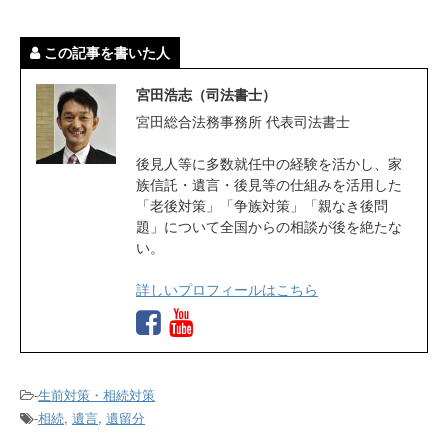
この記事を書いた人
宮田浩志（司法書士）
宮田総合法務事務所 代表司法書士
後見人等に多数就任中の経験を活かし、家
族信託・遺言・後見等の仕組みを活用した
「老後対策」「争族対策」「親なき後問
題」について全国からの相談が後を絶たな
い。
詳しいプロフィールはこちら
-
生前対策・相続対策
-
相続
,
遺言
,
遺留分