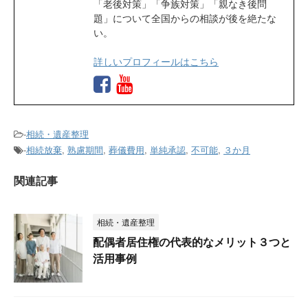
「老後対策」「争族対策」「親なき後問
題」について全国からの相談が後を絶たな
い。
詳しいプロフィールはこちら
-
相続・遺産整理
-
相続放棄
,
熟慮期間
,
葬儀費用
,
単純承認
,
不可能
,
３か月
関連記事
相続・遺産整理
配偶者居住権の代表的なメリット３つと
活用事例