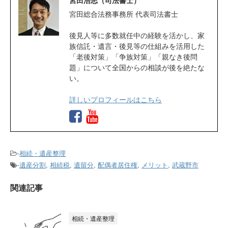
宮田浩志（司法書士）
宮田総合法務事務所 代表司法書士
後見人等に多数就任中の経験を活かし、家
族信託・遺言・後見等の仕組みを活用した
「老後対策」「争族対策」「親なき後問
題」について全国からの相談が後を絶たな
い。
詳しいプロフィールはこちら
-
相続・遺産整理
-
遺産分割
,
相続税
,
遺留分
,
配偶者居住権
,
メリット
,
武蔵野市
関連記事
相続・遺産整理