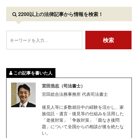
2200以上の法律記事
から情報を検索！
この記事を書いた人
宮田浩志（司法書士）
宮田総合法務事務所 代表司法書士
後見人等に多数就任中の経験を活かし、家
族信託・遺言・後見等の仕組みを活用した
「老後対策」「争族対策」「親なき後問
題」について全国からの相談が後を絶たな
い。