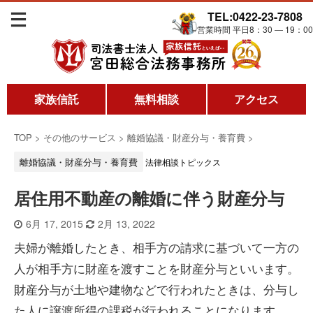
TEL:0422-23-7808
営業時間 平日8：30 ― 19：00
家族信託
無料相談
アクセス
TOP
>
その他のサービス
>
離婚協議・財産分与・養育費
>
離婚協議・財産分与・養育費
法律相談トピックス
居住用不動産の離婚に伴う財産分与
6月 17, 2015
2月 13, 2022
夫婦が離婚したとき、相手方の請求に基づいて一方の
人が相手方に財産を渡すことを財産分与といいます。
財産分与が土地や建物などで行われたときは、分与し
た人に譲渡所得の課税が行われることになります。