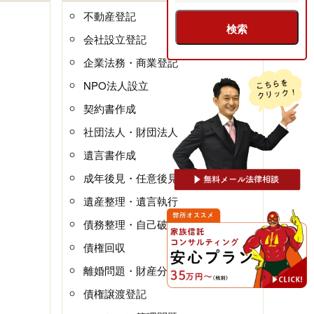
不動産登記
会社設立登記
企業法務・商業登記
NPO法人設立
契約書作成
社団法人・財団法人
遺言書作成
成年後見・任意後見
遺産整理・遺言執行
債務整理・自己破産
債権回収
離婚問題・財産分与
債権譲渡登記