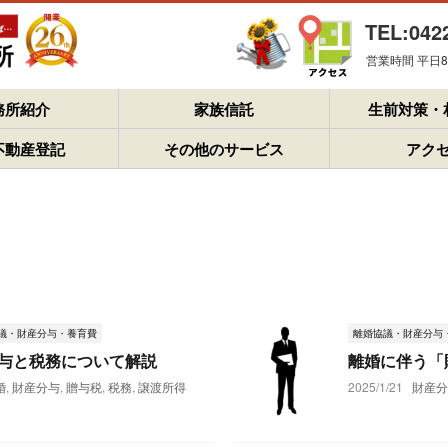
TEL:042
営業時間 平日8：
務所紹介
家族信託
生前対策・
不動産登記
その他のサービス
アク
議・財産分与・養育費
離婚協議・財産分与
与と税務について解説
離婚に伴う「
婚
,
財産分与
,
贈与税
,
税務
,
譲渡所得
2025/1/21
財産