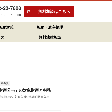
2-23-7808
無料相談はこちら
30 ― 19：00
相続対策
相続・遺産整理
セス
無料法律相談
・養育費
財産分与」の対象財産と税務
分与
,
贈与税
,
対象財産
,
清算的財産分与