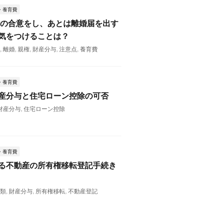
・養育費
婚の合意をし、あとは離婚届を出す
気をつけることは？
料
,
離婚
,
親権
,
財産分与
,
注意点
,
養育費
・養育費
産分与と住宅ローン控除の可否
財産分与
,
住宅ローン控除
・養育費
る不動産の所有権移転登記手続き
書類
,
財産分与
,
所有権移転
,
不動産登記