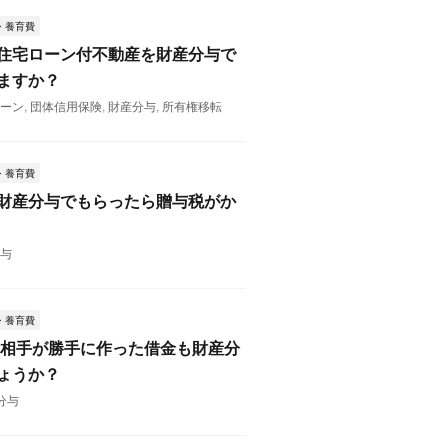
・養育費
住宅ローン付不動産を財産分与で
ますか？
ローン
,
団体信用保険
,
財産分与
,
所有権移転
・養育費
財産分与でもらったら贈与税がか
分与
・養育費
 相手が勝手に作った借金も財産分
ょうか？
分与