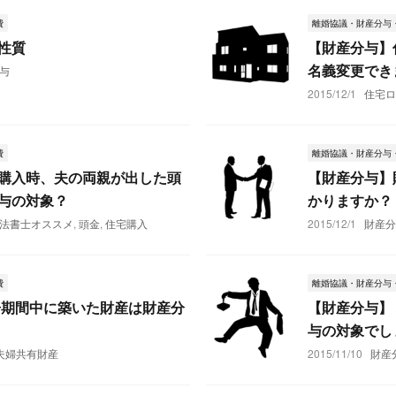
費
離婚協議・財産分与
性質
【財産分与】
名義変更でき
与
2015/12/1
住宅
費
離婚協議・財産分与
購入時、夫の両親が出した頭
【財産分与】
与の対象？
かりますか？
法書士オススメ
,
頭金
,
住宅購入
2015/12/1
財産
費
離婚協議・財産分与
居期間中に築いた財産は財産分
【財産分与】
与の対象でし
夫婦共有財産
2015/11/10
財産