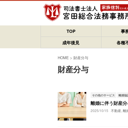
TOP
事
成年後見
各種
HOME
>
財産分与
財産分与
その他のサービス
離婚協
離婚に伴う財産分
2025/10/15
不動産
,
離