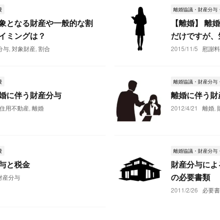
費
離婚協議・財産分与
象となる財産や一般的な割
【離婚】 離
イミングは？
だけですが、
分与
,
対象財産
,
割合
2015/11/5
慰謝
費
離婚協議・財産分与
婚に伴う財産分与
離婚に伴う財
住用不動産
,
離婚
2012/4/21
離婚
,
費
離婚協議・財産分与
与と税金
財産分与によ
の必要書類
財産分与
2011/2/26
必要