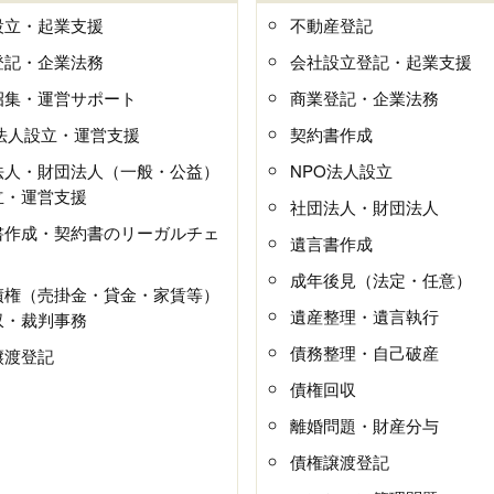
設立・起業支援
不動産登記
登記・企業法務
会社設立登記・起業支援
招集・運営サポート
商業登記・企業法務
O法人設立・運営支援
契約書作成
法人・財団法人（一般・公益）
NPO法人設立
立・運営支援
社団法人・財団法人
書作成・契約書のリーガルチェ
遺言書作成
成年後見（法定・任意）
債権（売掛金・貸金・家賃等）
遺産整理・遺言執行
収・裁判事務
債務整理・自己破産
譲渡登記
債権回収
離婚問題・財産分与
債権譲渡登記