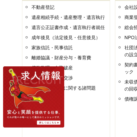
不動産登記
会社
遺産相続手続・遺産整理・遺言執行
商業
遺言公正証書作成・遺言執行者就任
総会
成年後見（法定後見・任意後見）
NP
家族信託・民事信託
社団
の設
離婚協議・財産分与・養育費
契約
債務整理・自己破産
ック
建物明渡・立退交渉
未収
マンション管理に関する諸問題
の回
債権