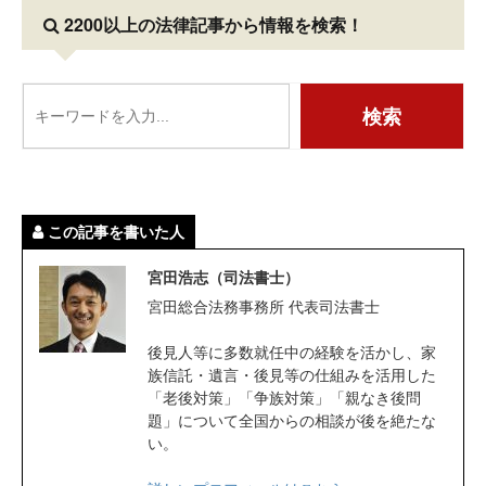
2200以上の法律記事
から情報を検索！
この記事を書いた人
宮田浩志（司法書士）
宮田総合法務事務所 代表司法書士
後見人等に多数就任中の経験を活かし、家
族信託・遺言・後見等の仕組みを活用した
「老後対策」「争族対策」「親なき後問
題」について全国からの相談が後を絶たな
い。