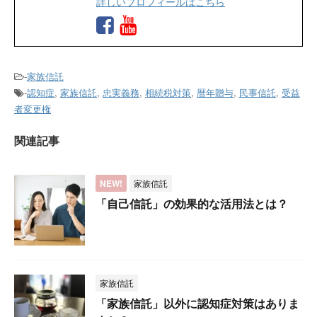
詳しいプロフィールはこちら
-
家族信託
-
認知症
,
家族信託
,
忠実義務
,
相続税対策
,
暦年贈与
,
民事信託
,
受益
者変更権
関連記事
NEW!
家族信託
「自己信託」の効果的な活用法とは？
家族信託
「家族信託」以外に認知症対策はありま