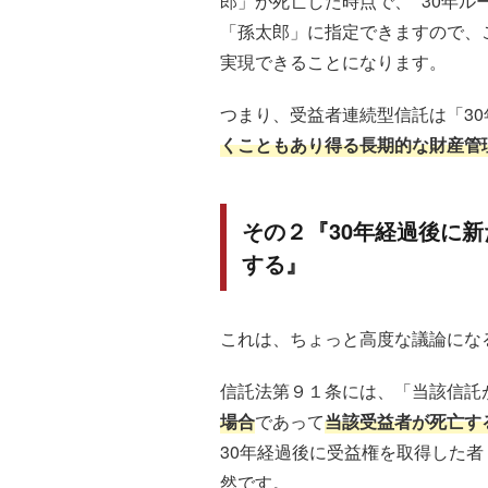
郎」が死亡した時点で、 “30年
「孫太郎」に指定できますので、
実現できることになります。
つまり、受益者連続型信託は「3
くこともあり得る長期的な財産管
その２『30年経過後に
する』
これは、ちょっと高度な議論にな
信託法第９１条には、「当該信託
場合
であって
当該受益者が死亡す
30年経過後に受益権を取得した
然です。