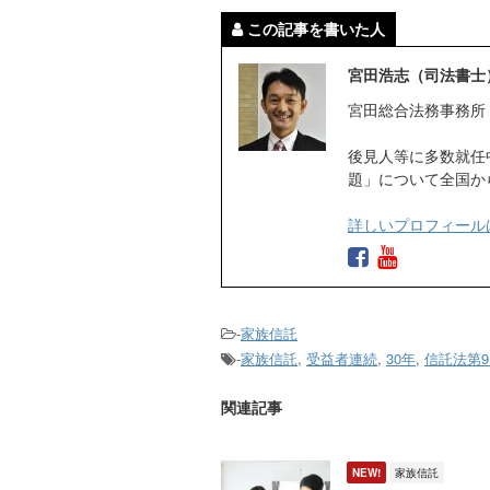
この記事を書いた人
宮田浩志（司法書士
宮田総合法務事務所
後見人等に多数就任
題」について全国か
詳しいプロフィール
-
家族信託
-
家族信託
,
受益者連続
,
30年
,
信託法第9
関連記事
NEW!
家族信託