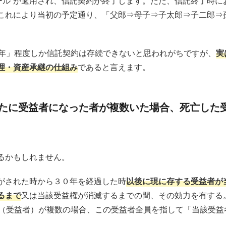
ルール”が適用され、信託契約が終了します。ただ、信託終了時
これにより当初の予定通り、「父郎⇒母子⇒子太郎⇒子二郎⇒
0年」程度しか信託契約は存続できないと思われがちですが、
実
理・資産承継の仕組み
であると言えます。
新たに受益者になった者が複数いた場合、死亡した
るかもしれません。
がされた時から３０年を経過した時
以後に現に存する受益者が
るまで
又は当該受益権が消滅するまでの間、その効力を有する
者（受益者）が複数の場合、この受益者全員を指して「当該受益