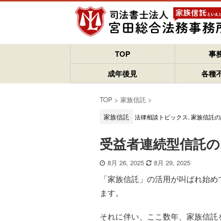
TOP
事
成年後見
各種
TOP
>
家族信託
>
家族信託
法律相談トピックス
,
家族信託の
受益者連続型信託の“
8月 26, 2025
8月 29, 2025
「家族信託」の活用が叫ばれ始め
ます。
それに伴い、ここ数年、家族信託