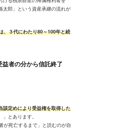
における残余財産の帰属権利者を
孫太郎」という資産承継の流れが
は、３代にわたり80～100年と続
受益者の分から信託終了
当該定めにより受益権を取得した
。」とあります。
者が死亡するまで」と読むのが自