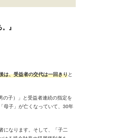
る。』
た後は、受益者の交代は一回きり
と
男の子）」と受益者連続の指定を
「母子」が亡くなっていて、30年
者になります。そして、「子二