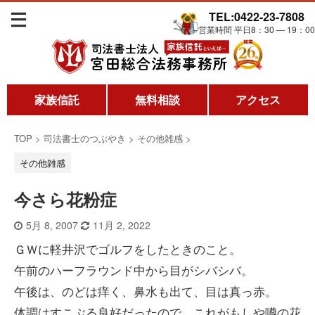
TEL:0422-23-7808
営業時間 平日8：30 ― 19：00
家族信託
無料相談
アクセス
TOP
>
司法書士のつぶやき
>
その他雑感
>
その他雑感
今さら花粉症
5月 8, 2007
11月 2, 2022
ＧＷに軽井沢でゴルフをしたときのこと。
午前のハーフラウンド中から目がシバシバ。
午後は、のどは痒く、鼻水も出て、目は真っ赤。
体調はすこぶる良好だったので、これがもしや噂の花