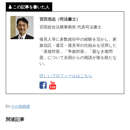
この記事を書いた人
宮田浩志（司法書士）
宮田総合法務事務所 代表司法書士
後見人等に多数就任中の経験を活かし、家
族信託・遺言・後見等の仕組みを活用した
「老後対策」「争族対策」「親なき後問
題」について全国からの相談が後を絶たな
い。
詳しいプロフィールはこちら
-
その他雑感
関連記事