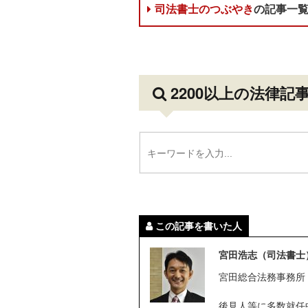
司法書士のつぶやき
の記事一
2200以上の法律記
この記事を書いた人
宮田浩志（司法書士
宮田総合法務事務所
後見人等に多数就任