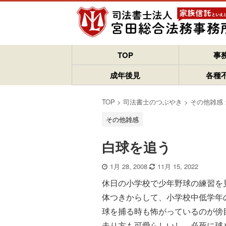
TOP
事
成年後見
各種
TOP
>
司法書士のつぶやき
>
その他雑感
その他雑感
白球を追う
1月 28, 2008
11月 15, 2022
休日の小学校で少年野球の練習を
体つきからして、小学校中低学年
球を捕る時も怖がっているのが傍
走り方も可愛らしいし、必死に球