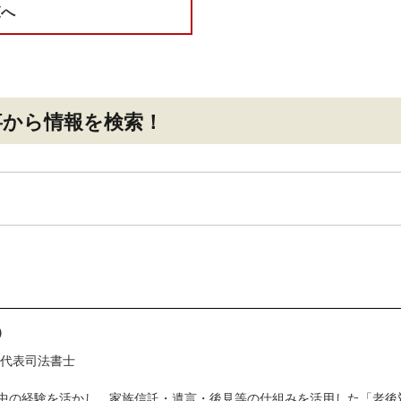
覧へ
事
から情報を検索！
）
 代表司法書士
中の経験を活かし、家族信託・遺言・後見等の仕組みを活用した「老後