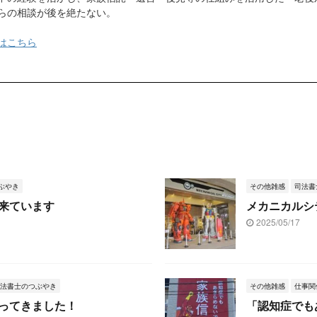
らの相談が後を絶たない。
はこちら
ぶやき
その他雑感
司法書
来ています
メカニカルシ
2025/05/17
法書士のつぶやき
その他雑感
仕事関
ってきました！
「認知症でも