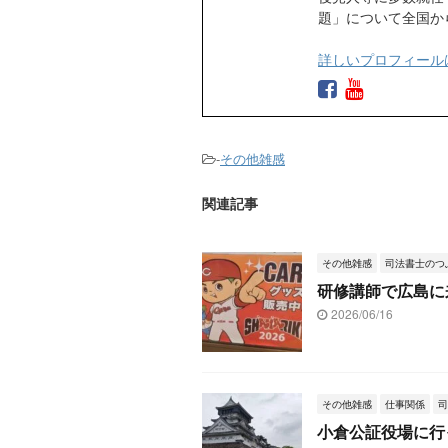
題」について全国か
詳しいプロフィール
-
その他雑感
関連記事
その他雑感
司法書士のつ
研修講師で広島に
2026/06/16
その他雑感
仕事関係
司
小倉公証役場に行