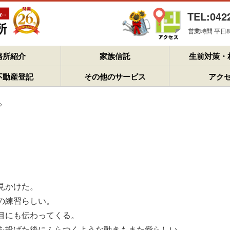
TEL:042
営業時間 平日8：
務所紹介
家族信託
生前対策・
不動産登記
その他のサービス
アク
>
見かけた。
の練習らしい。
目にも伝わってくる。
を投げた後にふらつくような動きもまた愛らしい。