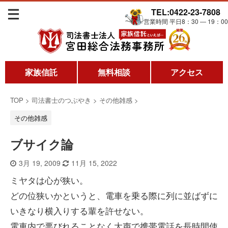
TEL:0422-23-7808
営業時間 平日8：30 ― 19：00
家族信託
無料相談
アクセス
TOP
>
司法書士のつぶやき
>
その他雑感
>
その他雑感
ブサイク論
3月 19, 2009
11月 15, 2022
ミヤタは心が狭い。
どの位狭いかというと、電車を乗る際に列に並ばずに
いきなり横入りする輩を許せない。
電車内で悪びれることなく大声で携帯電話を長時間使