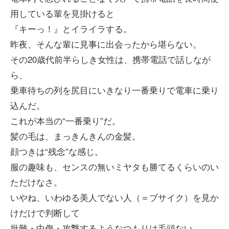
用している輩を見掛けると
『キーっ！』とイライラする。
昨夜、そんな輩に見事に出会ったから堪らない。
その20歳代前半らしき女性は、携帯電話で話しなが
ら、
乗車待ちの列を尻目にいきなり一番乗りで電車に乗り
込んだ。
これが本当の“一番乗り”だ。
髪の毛は、まっきんきんの金髪。
顔つきは“残念”な感じ。
服の趣味も、センスの無いミヤタも勝てるくらいのい
ただけなさ。
いやね、いわゆる美人でない人（＝ブサイク）を見か
けだけで判断して
批難・中傷・攻撃するようなつもりは毛頭ない。