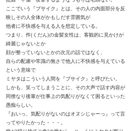
ここでいう『ブサイク』とは、その人の内面部分を反
映しその人全体がかもしだす雰囲気が
他者に不快感を与える人を想定している。
つまり、件(くだん)の金髪女性は、客観的に見かけが
綺麗じゃないとか
顔が整っていないとかの次元の話ではなく、
自らの配慮や常識の無さで他人に不快感を与えている
という意味で
ミヤタはこういう人間を『ブサイク』と呼びたい。
しかも、笑ってしまうことに、その大声で話す内容が
同僚なり後輩が仕事上の気配りがなくて困るといった
愚痴らしい。
『おいっ、気配りがないのはオヌシじゃーっ』って言
ってやりたかった・・・。
世が“切り捨てご免”の世なら、とっくにミヤタが斬り