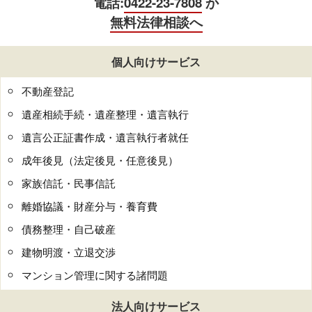
電話:
0422-23-7808
か
無料法律相談へ
個人向けサービス
不動産登記
遺産相続手続・遺産整理・遺言執行
遺言公正証書作成・遺言執行者就任
成年後見（法定後見・任意後見）
家族信託・民事信託
離婚協議・財産分与・養育費
債務整理・自己破産
建物明渡・立退交渉
マンション管理に関する諸問題
法人向けサービス