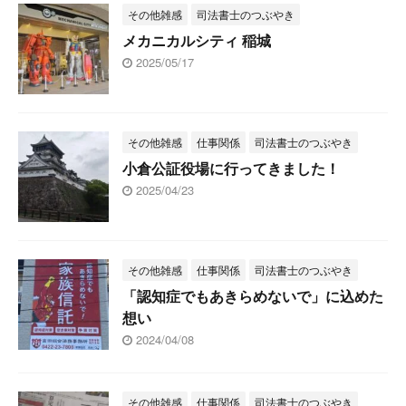
その他雑感
司法書士のつぶやき
メカニカルシティ 稲城
2025/05/17
その他雑感
仕事関係
司法書士のつぶやき
小倉公証役場に行ってきました！
2025/04/23
その他雑感
仕事関係
司法書士のつぶやき
「認知症でもあきらめないで」に込めた
想い
2024/04/08
その他雑感
仕事関係
司法書士のつぶやき