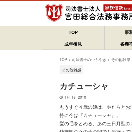
TOP
事
成年後見
各種
TOP
>
司法書士のつぶやき
>
その他雑感
その他雑感
カチューシャ
1月 18, 2010
もうすぐ４歳の娘は、やたらとお
特に今は『カチューシャ』。
髪の毛をとめる、あの三日月型の
幼稚園の女の子の間でも流行って