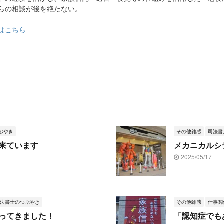
らの相談が後を絶たない。
はこちら
ぶやき
その他雑感
司法書
来ています
メカニカルシ
2025/05/17
法書士のつぶやき
その他雑感
仕事関
ってきました！
「認知症でも