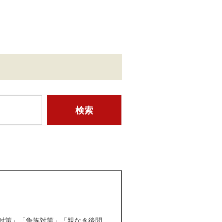
対策」「争族対策」「親なき後問