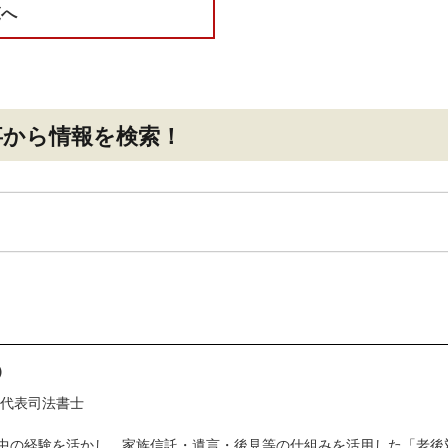
覧へ
事
から情報を検索！
）
 代表司法書士
中の経験を活かし、家族信託・遺言・後見等の仕組みを活用した「老後