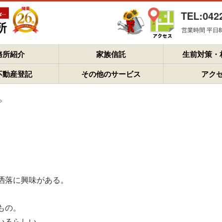
TEL:042
営業時間 平日8：
務所紹介
家族信託
生前対策・
不動産登記
その他のサービス
アク
>
洒落に興味がある。
もの。
いるらしい。