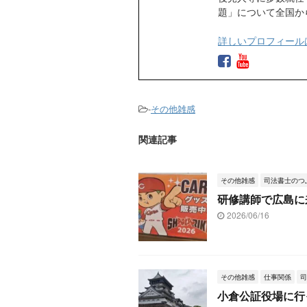
題」について全国か
詳しいプロフィール
-
その他雑感
関連記事
その他雑感
司法書士のつ
研修講師で広島に
2026/06/16
その他雑感
仕事関係
司
小倉公証役場に行