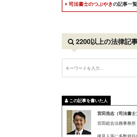
司法書士のつぶやき
の記事一
2200以上の法律記
この記事を書いた人
宮田浩志（司法書士
宮田総合法務事務所
後見人等に多数就任