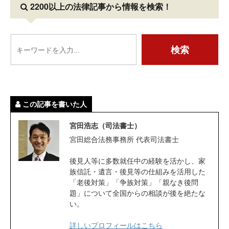
2200以上の法律記事
から情報を検索！
この記事を書いた人
宮田浩志（司法書士）
宮田総合法務事務所 代表司法書士
後見人等に多数就任中の経験を活かし、家
族信託・遺言・後見等の仕組みを活用した
「老後対策」「争族対策」「親なき後問
題」について全国からの相談が後を絶たな
い。
詳しいプロフィールはこちら