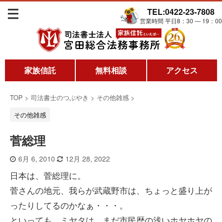
TEL:0422-23-7808
営業時間 平日8：30 ― 19：00
家族信託
無料相談
アクセス
TOP
>
司法書士のつぶやき
>
その他雑感
>
その他雑感
菅総理
6月 6, 2010
12月 28, 2022
日本は、菅総理に。
菅さんの地元、我らが武蔵野市は、ちょっと盛り上が
ったりしてるのかなぁ・・・。
といっても、ミヤタは、まだ市民歴の浅いホヤホヤの