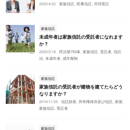
2020/4/22
家族信託
,
民事信託
,
共同受託
家族信託
未成年者は家族信託の受託者になれます
か？
2020/2/18
民法第753条
,
家族信託
,
受託者
,
信託
法
,
未成年者
,
成年擬制
家族信託
家族信託の受託者が建物を建てたらどう
なりますか？
2019/11/25
信託財産
,
所有権保存及び信託
,
新築
,
家族信託
,
受託者
家族信託