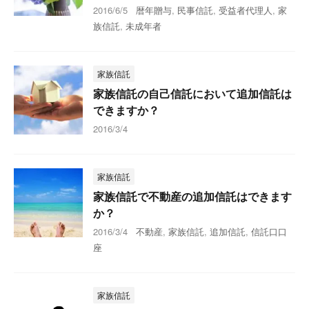
2016/6/5
暦年贈与
,
民事信託
,
受益者代理人
,
家
族信託
,
未成年者
家族信託
家族信託の自己信託において追加信託は
できますか？
2016/3/4
家族信託
家族信託で不動産の追加信託はできます
か？
2016/3/4
不動産
,
家族信託
,
追加信託
,
信託口口
座
家族信託