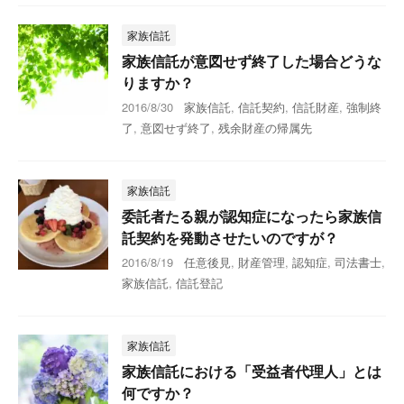
家族信託
家族信託が意図せず終了した場合どうな
りますか？
2016/8/30
家族信託
,
信託契約
,
信託財産
,
強制終
了
,
意図せず終了
,
残余財産の帰属先
家族信託
委託者たる親が認知症になったら家族信
託契約を発動させたいのですが？
2016/8/19
任意後見
,
財産管理
,
認知症
,
司法書士
,
家族信託
,
信託登記
家族信託
家族信託における「受益者代理人」とは
何ですか？