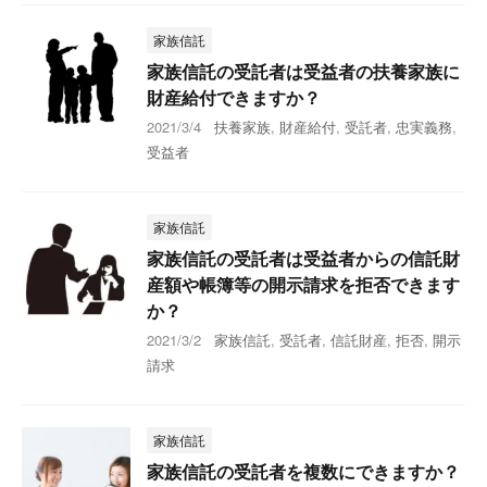
家族信託
家族信託の受託者は受益者の扶養家族に
財産給付できますか？
2021/3/4
扶養家族
,
財産給付
,
受託者
,
忠実義務
,
受益者
家族信託
家族信託の受託者は受益者からの信託財
産額や帳簿等の開示請求を拒否できます
か？
2021/3/2
家族信託
,
受託者
,
信託財産
,
拒否
,
開示
請求
家族信託
家族信託の受託者を複数にできますか？