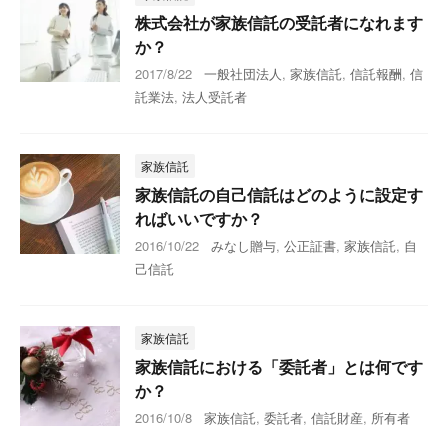
株式会社が家族信託の受託者になれます
か？
2017/8/22
一般社団法人
,
家族信託
,
信託報酬
,
信
託業法
,
法人受託者
家族信託
家族信託の自己信託はどのように設定す
ればいいですか？
2016/10/22
みなし贈与
,
公正証書
,
家族信託
,
自
己信託
家族信託
家族信託における「委託者」とは何です
か？
2016/10/8
家族信託
,
委託者
,
信託財産
,
所有者