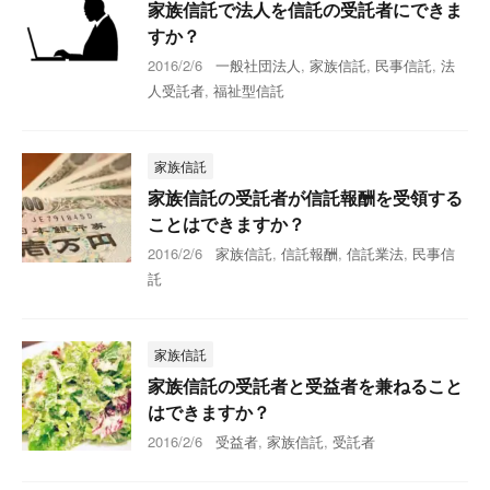
家族信託で法人を信託の受託者にできま
すか？
2016/2/6
一般社団法人
,
家族信託
,
民事信託
,
法
人受託者
,
福祉型信託
家族信託
家族信託の受託者が信託報酬を受領する
ことはできますか？
2016/2/6
家族信託
,
信託報酬
,
信託業法
,
民事信
託
家族信託
家族信託の受託者と受益者を兼ねること
はできますか？
2016/2/6
受益者
,
家族信託
,
受託者