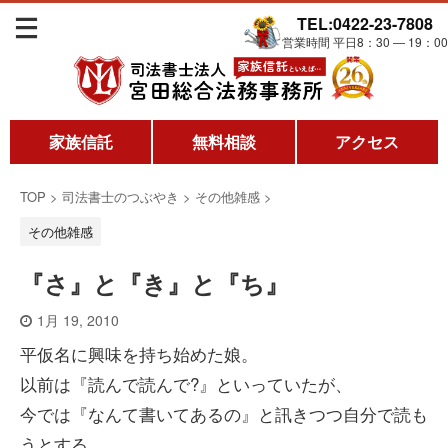
TEL:0422-23-7808
営業時間 平日8：30 ― 19：00
家族信託
無料相談
アクセス
TOP
>
司法書士のつぶやき
>
その他雑感
>
その他雑感
『さ』と『き』と『ち』
1月 19, 2010
平仮名に興味を持ち始めた娘。
以前は『読んで読んで?』といっていたが、
今では『なんて書いてあるの』と訊きつつ自分で読も
うとする。