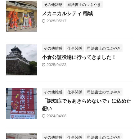
その他雑感
司法書士のつぶやき
メカニカルシティ 稲城
2025/05/17
その他雑感
仕事関係
司法書士のつぶやき
小倉公証役場に行ってきました！
2025/04/23
その他雑感
仕事関係
司法書士のつぶやき
「認知症でもあきらめないで」に込めた
想い
2024/04/08
その他雑感
仕事関係
司法書士のつぶやき