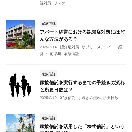
続対策
,
リスク
家族信託
アパート経営における認知症対策にはど
んな方法がある？
2025/7/14
認知症対策
,
サブリース
,
アパート経
営
,
生前贈与
,
家族信託
家族信託
家族信託を実行するまでの手続きの流れ
と所要日数は？
2025/2/19
家族信託
,
手続きの流れ
,
所要日数
家族信託
家族信託を活用した「株式信託」という