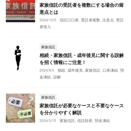
家族信託の受託者を複数にする場合の留
意点とは
2024/10/5
信託口口座
,
受託者複数
,
注意点
,
受託
者借入
家族信託
相続・家族信託・成年後見に関する誤解
を招く情報にご注意！
2024/9/5
相続
,
成年後見
,
家族信託
,
口座凍結
,
預
金凍結
,
誤解
家族信託
家族信託が必要なケースと不要なケース
を分かりやすく解説
2024/3/15
家族信託
,
信託財産
,
預金凍結