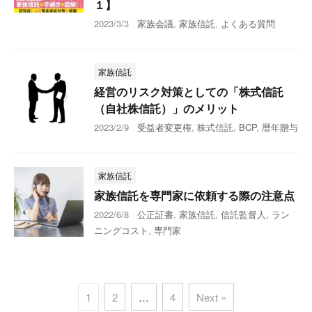
１】
2023/3/3
家族会議
,
家族信託
,
よくある質問
家族信託
経営のリスク対策としての「株式信託
（自社株信託）」のメリット
2023/2/9
受益者変更権
,
株式信託
,
BCP
,
暦年贈与
家族信託
家族信託を専門家に依頼する際の注意点
2022/6/8
公正証書
,
家族信託
,
信託監督人
,
ラン
ニングコスト
,
専門家
1
2
…
4
Next »