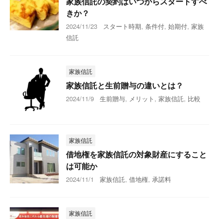
家族信託の契約はいつからスタートすべ
きか？
2024/11/23
スタート時期
,
条件付
,
始期付
,
家族
信託
家族信託
家族信託と生前贈与の違いとは？
2024/11/9
生前贈与
,
メリット
,
家族信託
,
比較
家族信託
借地権を家族信託の対象財産にすること
は可能か
2024/11/1
家族信託
,
借地権
,
承諾料
家族信託