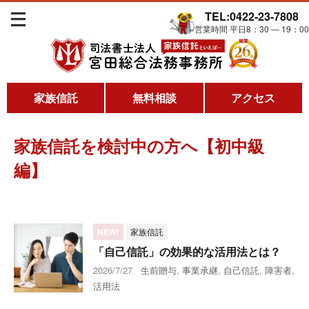
TEL:0422-23-7808
営業時間 平日8：30 ― 19：00
家族信託
無料相談
アクセス
家族信託を検討中の方へ【初中級
編】
NEW!
家族信託
「自己信託」の効果的な活用法とは？
2026/7/27
生前贈与
,
事業承継
,
自己信託
,
障害者
,
活用法