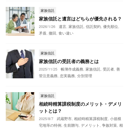
家族信託
家族信託と遺言はどちらが優先される？
2026/1/26
遺言
,
家族信託
,
信託契約
,
優先順位
,
矛盾
,
撤回
,
食い違い
家族信託
家族信託の受託者の義務とは
2025/11/25
帳簿作成義務
,
家族信託
,
受託者
,
善
管注意義務
,
忠実義務
,
分別管理
家族信託
相続時精算課税制度のメリット・デメリ
ットとは？
2025/8/7
武蔵野市
,
相続時精算課税制度
,
小規模
宅地等の特例
,
生前贈与
,
デメリット
,
争族対策
,
相