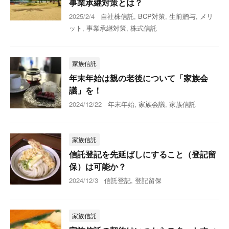
事業承継対策とは？
2025/2/4
自社株信託
,
BCP対策
,
生前贈与
,
メリ
ット
,
事業承継対策
,
株式信託
家族信託
年末年始は親の老後について「家族会
議」を！
2024/12/22
年末年始
,
家族会議
,
家族信託
家族信託
信託登記を先延ばしにすること（登記留
保）は可能か？
2024/12/3
信託登記
,
登記留保
家族信託