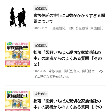
家族信託
家族信託の実行に日数がかかりすぎる問
題について
2023/11/15
金融機関
,
日数
,
公証役場
,
家族信託
家族信託
拙著『図解いちばん親切な家族信託の
本』の読者からのよくある質問 【その
２】
2023/3/5
家族信託
,
信託監督人
,
信託財産
,
いち
ばん親切な家族信託の本
家族信託
拙著『図解いちばん親切な家族信託の
本』の読者からのよくある質問 【その