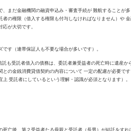
で、まだ金融機関の融資申込み・審査手続が 難航することが多
託者の権限（借入する権限も付与しなければなりません）や 
対応が大切です。
ズです（連帯保証人も不要な場合が多いです）。
族信託も受託者借入の債務は、委託者兼受益者の死亡時に遺産か
関との金銭消費貸借契約の内容について 一定の配慮が必要で
宜上 受託者にしているという理解・認識が必須となります）。
の死亡後、第２受益者たる母親と受託者（長男）が結託をすれ