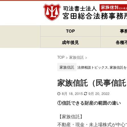
TOP
事
成年後見
各種
TOP
>
家族信託
>
家族信託
法律相談トピックス
,
家族信託を
家族信託（民事信託
8月 18, 2015
9月 20, 2022
①信託できる財産の範囲の違い
【家族信託】
不動産・現金・未上場株式が中心