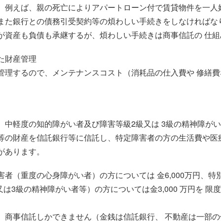
、例えば、親の死亡によりアパートローン付で賃貸物件を一人
また銀行との債務引受契約等の煩わしい手続きをしなければな
が資産も負債も承継するが、煩わしい手続きは商事信託の 仕
た財産管理
管理するので、メンテナンスコスト（消耗品の仕入費や 修繕
、中軽度の知的障がい者及び障害等級2級又は 3級の精神障が
等の財産を信託銀行等に信託し、特定障害者の方の生活費や医
があります。
者（重度の心身障がい者）の方については 金6,000万円、
又は3級の精神障がい者等）の方については金3,000 万円を 
、商事信託しかできません（金銭は信託銀行、 不動産は一部