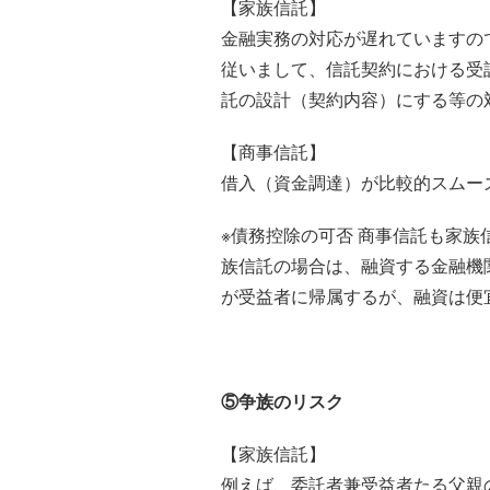
【家族信託】
金融実務の対応が遅れていますの
従いまして、信託契約における受
託の設計（契約内容）にする等の
【商事信託】
借入（資金調達）が比較的スムー
※債務控除の可否 商事信託も家
族信託の場合は、融資する金融機
が受益者に帰属するが、融資は便
⑤争族のリスク
【家族信託】
例えば、委託者兼受益者たる父親